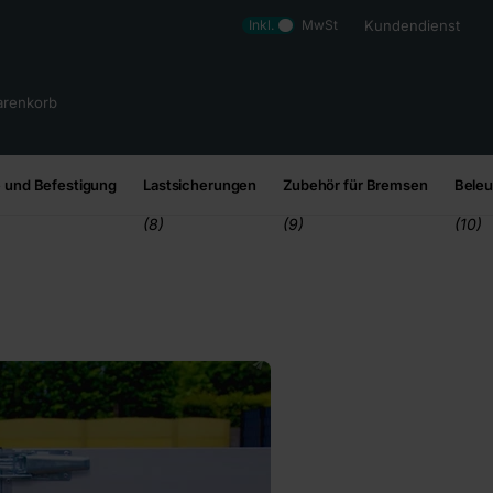
Inkl.
MwSt
Kundendienst
renkorb
 und Befestigung
Lastsicherungen
Zubehör für Bremsen
Bele
(8)
(9)
(10)