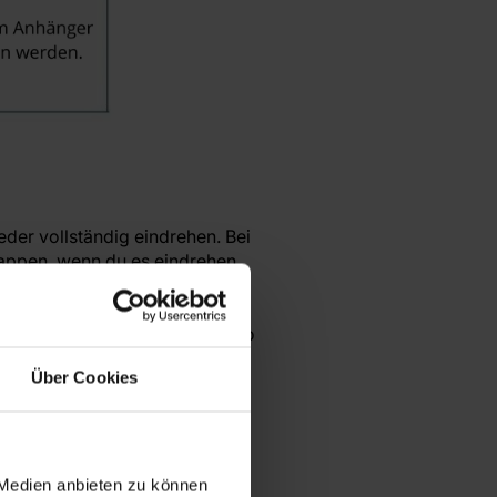
eder vollständig eindrehen. Bei
appen, wenn du es eindrehen.
Klemme gelöst, damit das Rad
rung des Rades genau in die
en oder herunterfallen kann. So
Über Cookies
r der Beleuchtung und die
lfskupplung anschließen. Bei
 Medien anbieten zu können