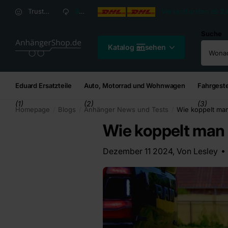
Versandkosten ab
2,95
€*
Versandkosten ab
2,
Trusted Shops Kundenbewertung: 4,8/5
30 Tage
Rückgaberecht
Suche
Katalog ansehen
Eduard Ersatzteile
Auto, Motorrad und Wohnwagen
Fahrgeste
(1)
(2)
(3)
Homepage
Blogs
Anhänger News und Tests
Wie koppelt ma
Wie koppelt man
Dezember 11 2024
, Von Lesley