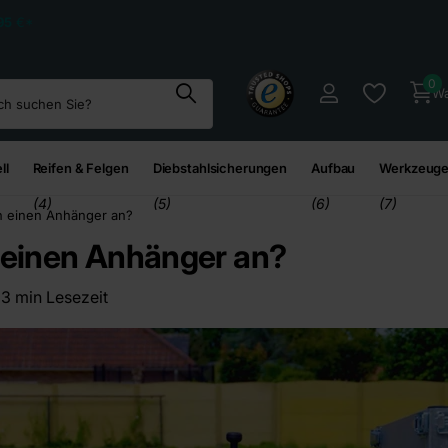
95
€*
0
Wa
ll
Reifen & Felgen
Diebstahlsicherungen
Aufbau
Werkzeuge
(4)
(5)
(6)
(7)
n einen Anhänger an?
 einen Anhänger an?
3 min Lesezeit