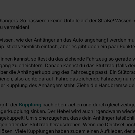
ängers. So passieren keine Unfälle auf der Straße! Wissen,
zu vermeiden!
u wissen, wie der Anhänger an das Auto angehängt werden mus
ip ist das ziemlich einfach, aber es gibt doch ein paar Punkte
nnen kannst, solltest du das ziehende Fahrzeug so gerade
ang zu erleichtern. Danach kannst du das Stützrad (falls de
ber die Anhängerkupplung des Fahrzeugs passt. Ein Stützrad 
enen, also achte darauf! Fahre das ziehende Fahrzeug nun vo
er Kupplung des Anhängers steht. Ziehe die Handbremse des
griff der
Kupplung
nach oben ziehen und durch gleichzeitig
ängerkupplung sinken. Der Hebel wird auch irgendwann wiede
angekuppelt! Um sicherzugehen, dass dein Anhänger tatsächlic
gen oder das Stützrad herausdrehen. Wenn die Deichsel hoc
lösen. Viele Kupplungen haben zudem einen Aufkleber, der 