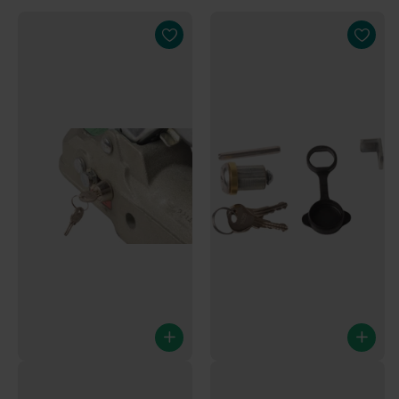
Steckschloss für
Zylinderschloss Knott AV50
Kugelkupplung K27 und K35
Avonride