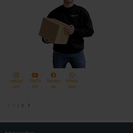
YouTu
Instagr
facebo
Whats
be
am
ok
App
1
/
3