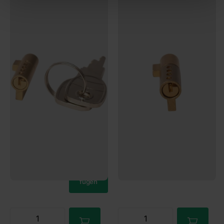
EM150, EM220
Geeignet für viele Arten von
Nur noch 5 auf Lager
Kupplungen!
Jetzt bestellen – Versand am
19
Bewertungen
nächsten Werktag!
Mehr als 25 auf Lager
€13,25
Jetzt bestellen – Versand am
nächsten Werktag!
Nur noch 5 auf Lager
€6,95
Jetzt bestellen – Versand am
nächsten Werktag!
Mehr als 25 auf Lager
€13,25
Jetzt bestellen – Versand am
nächsten Werktag!
€6,95
Zum
Ware
nkorb
hinzu
Zum
fügen
Ware
nkorb
hinzu
fügen