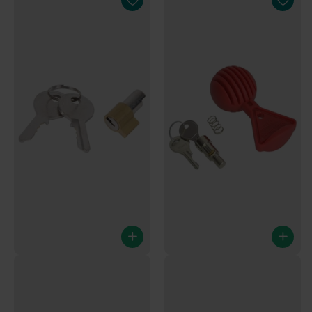
Vierteldrehung AL-KO
Steckschloss - AL-KO
AK13/AK35/AKS2000
AK161/AK270
Nur noch 6 auf Lager
Inklusive Sicherheitskugel
Jetzt bestellen – Versand am