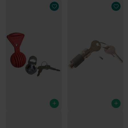
Steckschloss - AL-KO
Steckschloss für Kupplung
AK301/AK351
AL-KO AKS3504