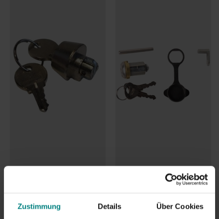
(Knott)
10 auf Lager
2
Bewertungen
Jetzt bestellen – Versand am
nächsten Werktag!
Mehr als 25 auf Lager
€42,95
Jetzt bestellen – Versand am
nächsten Werktag!
€25,00
10 auf Lager
Jetzt bestellen – Versand am
nächsten Werktag!
Mehr als 25 auf Lager
Jetzt bestellen – Versand am
€42,95
nächsten Werktag!
€25,00
Zum
Ware
nkorb
Zum
hinzu
Ware
fügen
nkorb
hinzu
fügen
Zustimmung
Details
Über Cookies