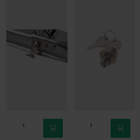
K7,5 (KNOTT)
K14/k20 (Knott)
3
Bewertungen
Mehr als 25 auf Lager
Jetzt bestellen – Versand am
14 auf Lager
nächsten Werktag!
Jetzt bestellen – Versand am
€19,95
nächsten Werktag!
€16,95
Mehr als 25 auf Lager
Jetzt bestellen – Versand am
14 auf Lager
nächsten Werktag!
Jetzt bestellen – Versand am
nächsten Werktag!
€19,95
€16,95
Zum
Ware
Zum
nkorb
Ware
hinzu
nkorb
fügen
hinzu
fügen