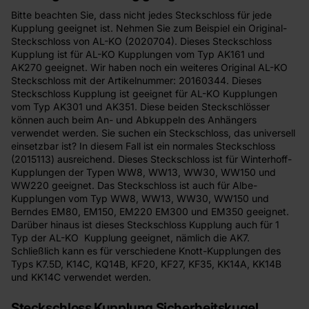
Bitte beachten Sie, dass nicht jedes Steckschloss für jede
Kupplung geeignet ist. Nehmen Sie zum Beispiel ein Original-
Steckschloss von AL-KO (2020704). Dieses Steckschloss
Kupplung ist für AL-KO Kupplungen vom Typ AK161 und
AK270 geeignet. Wir haben noch ein weiteres Original AL-KO
Steckschloss mit der Artikelnummer: 20160344. Dieses
Steckschloss Kupplung ist geeignet für AL-KO Kupplungen
vom Typ AK301 und AK351. Diese beiden Steckschlösser
können auch beim An- und Abkuppeln des Anhängers
verwendet werden. Sie suchen ein Steckschloss, das universell
einsetzbar ist? In diesem Fall ist ein normales Steckschloss
(2015113) ausreichend. Dieses Steckschloss ist für Winterhoff-
Kupplungen der Typen WW8, WW13, WW30, WW150 und
WW220 geeignet. Das Steckschloss ist auch für Albe-
Kupplungen vom Typ WW8, WW13, WW30, WW150 und
Berndes EM80, EM150, EM220 EM300 und EM350 geeignet.
Darüber hinaus ist dieses Steckschloss Kupplung auch für 1
Typ der AL-KO Kupplung geeignet, nämlich die AK7.
Schließlich kann es für verschiedene Knott-Kupplungen des
Typs K7.5D, K14C, KQ14B, KF20, KF27, KF35, KK14A, KK14B
und KK14C verwendet werden.
Steckschloss Kupplung Sicherheitskugel