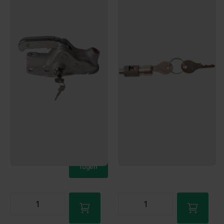
Inklusive Safety Ball
10 auf Lager
Jetzt bestellen – Versand am
6
Bewertungen
nächsten Werktag!
Mehr als 25 auf Lager
€43,00
Jetzt bestellen – Versand am
nächsten Werktag!
10 auf Lager
€31,00
Jetzt bestellen – Versand am
nächsten Werktag!
Mehr als 25 auf Lager
€43,00
Jetzt bestellen – Versand am
nächsten Werktag!
€31,00
Zum
Ware
nkorb
hinzu
Zum
fügen
Ware
nkorb
hinzu
fügen