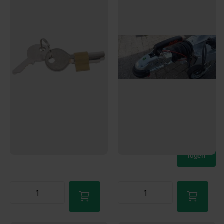
3
Bewertungen
nächsten Werktag!
Mehr als 25 auf Lager
€15,95
Jetzt bestellen – Versand am
nächsten Werktag!
Nur noch 6 auf Lager
€30,00
Jetzt bestellen – Versand am
nächsten Werktag!
Mehr als 25 auf Lager
€15,95
Jetzt bestellen – Versand am
nächsten Werktag!
€30,00
Zum
Ware
nkorb
hinzu
Zum
fügen
Ware
nkorb
hinzu
fügen