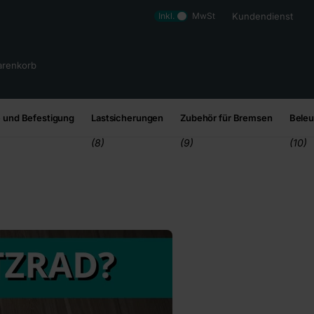
Inkl.
MwSt
Kundendienst
renkorb
 und Befestigung
Lastsicherungen
Zubehör für Bremsen
Bele
(8)
(9)
(10)