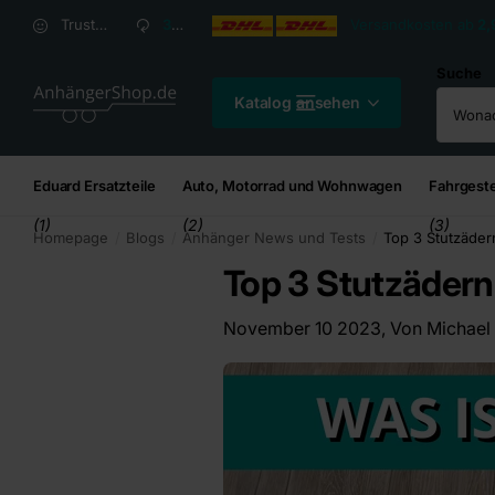
Versandkosten ab
2,95
€*
Versandkosten ab
2,
Trusted Shops Kundenbewertung: 4,8/5
30 Tage
Rückgaberecht
Suche
Katalog ansehen
Eduard Ersatzteile
Auto, Motorrad und Wohnwagen
Fahrgeste
(1)
(2)
(3)
Homepage
Blogs
Anhänger News und Tests
Top 3 Stutzäde
Top 3 Stutzäde
November 10 2023
, Von Michael