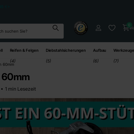
95
€*
0
Wa
ll
Reifen & Felgen
Diebstahlsicherungen
Aufbau
Werkzeuge
(4)
(5)
(6)
(7)
rn 60mm
rn 60mm
1 min Lesezeit