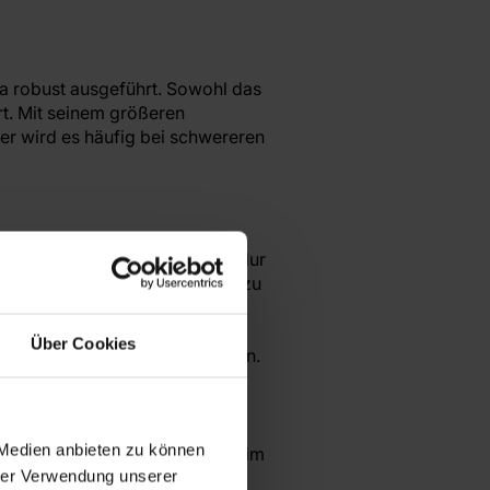
ra robust ausgeführt. Sowohl das
t. Mit seinem größeren
er wird es häufig bei schwereren
r ähnliche Eigenschaften auf. Nur
rn 10 Befestigungslöchern. Und zu
f und daher eine viel gewählte
 passt es mühelos an jeden
Über Cookies
für einen Tandemanhänger suchen.
 Medien anbieten zu können
higkeitsniveau, den Einsatz beim
hrer Verwendung unserer
wir, dass ein zuvor als "zu