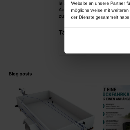
leicht" befundenes Stützrad mögl
Website an unsere Partner fü
Aanhangwagendirect wurden von 
möglicherweise mit weiteren
zusammengestellt.
der Dienste gesammelt habe
Tags
Stützrad
Stützräder
Blog posts