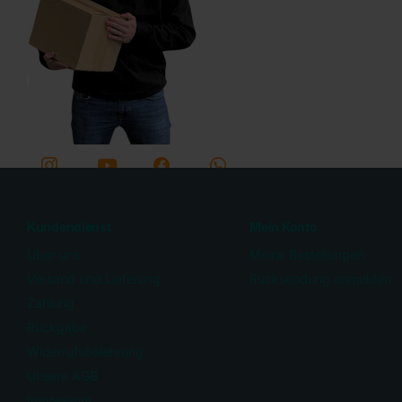
YouTu
Instagr
facebo
Whats
be
am
ok
App
Kundendienst
Mein Konto
Über uns
Meine Bestellungen
Versand und Lieferung
Rücksendung anmelden
Zahlung
Rückgabe
Widerrufsbelehrung
Unsere AGB
Impressum