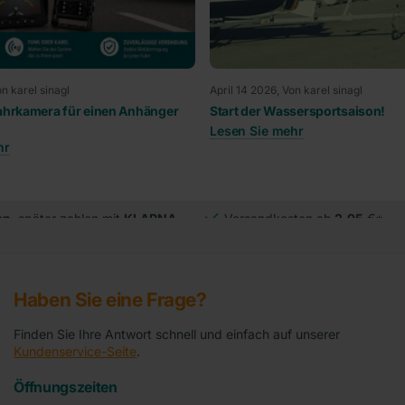
on karel sinagl
April 14 2026
, Von karel sinagl
fahrkamera für einen Anhänger
Start der Wassersportsaison!
Lesen Sie mehr
hr
en
, später zahlen mit
KLARNA
Versandkosten ab
2,95
€*
Haben Sie eine Frage?
Finden Sie Ihre Antwort schnell und einfach auf unserer
Kundenservice-Seite
.
Öffnungszeiten