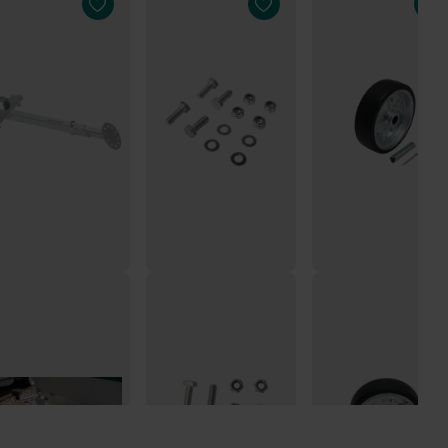
ebe/Stütze für
Befestigungsmaterial
200x60 mm Ersatzr
ützrad 60 mm mit
für
für Stützrad geeigne
nder Befestigung
Stützrad/Handwinde
für AL-KO Schwerlas
SET
8,00
€32,00
€3,95