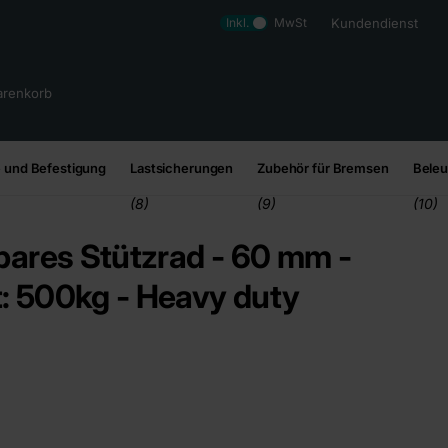
Inkl.
MwSt
Kundendienst
renkorb
 und Befestigung
Lastsicherungen
Zubehör für Bremsen
Bele
(8)
(9)
(10)
ares Stützrad - 60 mm -
t: 500kg - Heavy duty