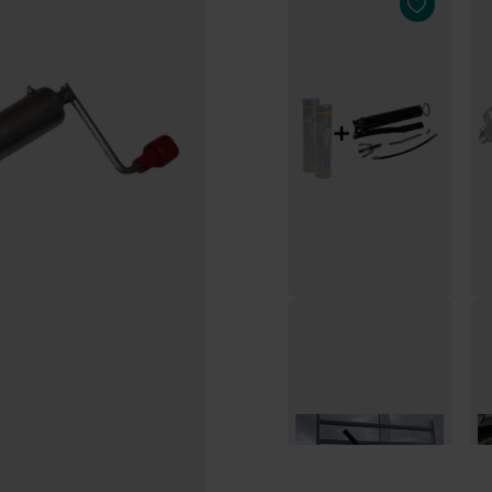
Professionelle
Str
Fettpresse inklusive 2
St
Kartusche
ru
€32,93
€3
-12%
€29,00