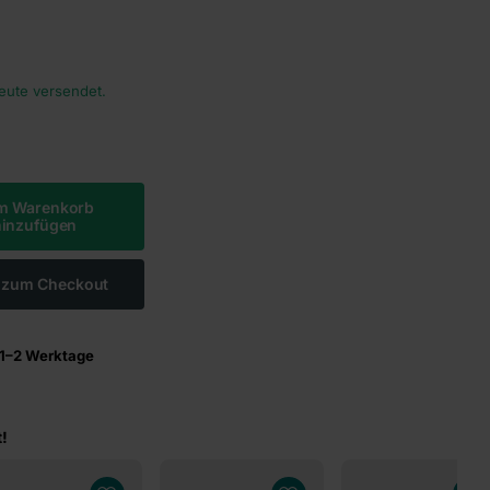
heute versendet.
m Warenkorb
hinzufügen
t zum Checkout
1–2 Werktage
!