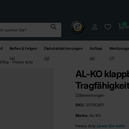
95
€*
0
Wa
ll
Reifen & Felgen
Diebstahlsicherungen
Aufbau
Werkzeuge
(4)
(5)
(6)
(7)
500kg - Heavy duty
AL-KO klappb
Tragfähigkei
25
Bewertungen
SKU:
201742811
Marke:
AL-KO
Heavy duty
Lesen Sie mehr