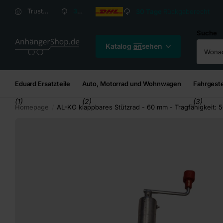
Versandkosten ab
2,95
€*
Versandkosten ab
2,
Trusted Shops Kundenbewertung: 4,8/5
30 Tage
Rückgaberecht
Suche
Katalog ansehen
Eduard Ersatzteile
Auto, Motorrad und Wohnwagen
Fahrgeste
(1)
(2)
(3)
Homepage
AL-KO klappbares Stützrad - 60 mm - Tragfähigkeit: 