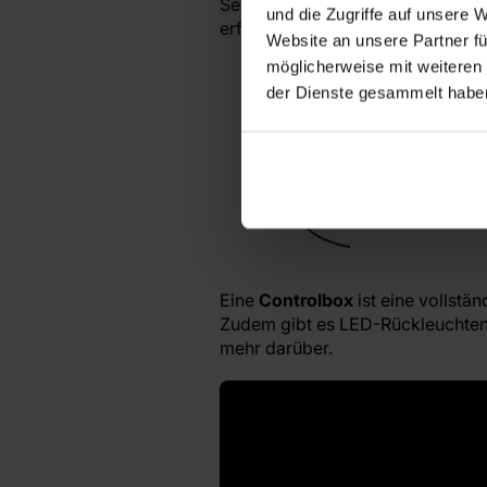
Separate Widerstände werden an 
und die Zugriffe auf unsere 
erfordert gewisse technische Ken
Website an unsere Partner fü
möglicherweise mit weiteren
der Dienste gesammelt habe
Eine
Controlbox
ist eine vollst
Zudem gibt es LED-Rückleuchten m
mehr darüber.