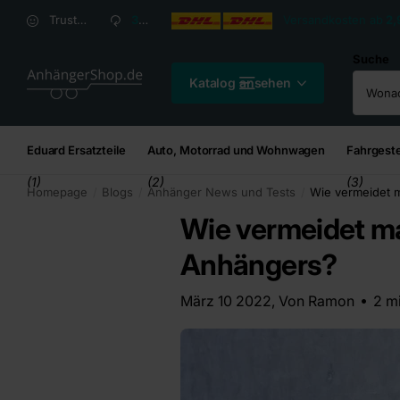
Versandkosten ab
2,95
€*
Versandkosten ab
2,
Trusted Shops Kundenbewertung: 4,8/5
30 Tage
Rückgaberecht
Suche
Katalog ansehen
Eduard Ersatzteile
Auto, Motorrad und Wohnwagen
Fahrgeste
(1)
(2)
(3)
Homepage
Blogs
Anhänger News und Tests
Wie vermeidet 
Wie vermeidet m
Anhängers?
März 10 2022
, Von Ramon
2 m