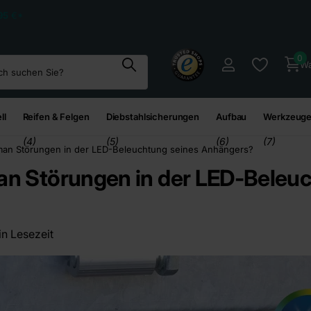
95
€*
0
Wa
ll
Reifen & Felgen
Diebstahlsicherungen
Aufbau
Werkzeuge
(4)
(5)
(6)
(7)
man Störungen in der LED-Beleuchtung seines Anhängers?
an Störungen in der LED-Beleu
in Lesezeit