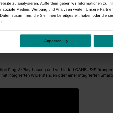
das Massekabel und an die Funktionen angeschlossen, die e
Website zu analysieren. Außerdem geben wir Informationen zu I
ntnisse.
r soziale Medien, Werbung und Analysen weiter. Unsere Partner
 Daten zusammen, die Sie ihnen bereitgestellt haben oder die s
n.
Anpassen
ändige Plug-&-Play-Lösung und verhindert CANBUS-Störungen
it integrierten Widerständen oder einer integrierten Smart