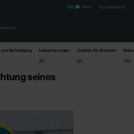
Inkl.
MwSt
Kundendienst
renkorb
 und Befestigung
Lastsicherungen
Zubehör für Bremsen
Bele
(8)
(9)
(10)
chtung seines