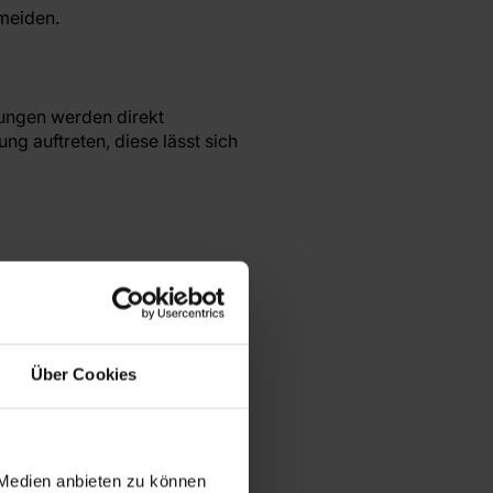
meiden.
ungen werden direkt
g auftreten, diese lässt sich
mit CANBUS überprüft der
d eine Störung gemeldet.
Über Cookies
 Medien anbieten zu können