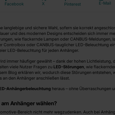
E-Mail
X
Facebook
Pinterest
e langlebige und sichere Wahl, sofern sie korrekt angeschl
sdauer und des modernen Designs entscheiden sich immer m
ungen, wie flackernde Lampen oder CANBUS-Meldungen, lass
er Controlbox oder CANBUS-tauglicher LED-Beleuchtung einf
reier LED-Beleuchtung für jeden Anhänger.
rd immer häufiger gewählt – dank der hohen Lichtleistung,
lten viele Nutzer Fragen zu
LED-Störungen
, wie flackernd
sem Blog erklären wir, wodurch diese Störungen entstehen, 
 an den Anhänger anschließen lässt.
ED-Anhängerbeleuchtung
heraus – ohne Überraschungen u
 am Anhänger wählen?
tomotive-Bereich nicht mehr wegzudenken. Auch bei Anhän