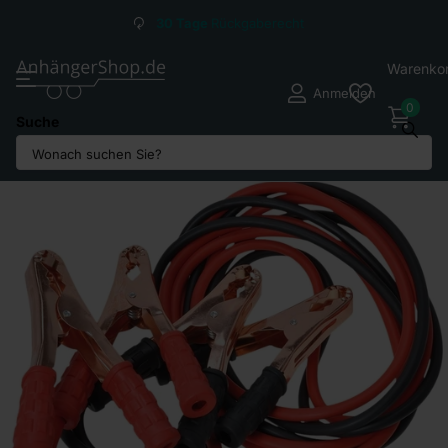
30 Tage
Rückgaberecht
Warenko
Anmelden
0
Suche
Teilen Sie