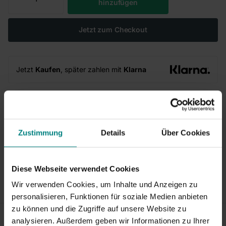
hinzufügen
Jetzt zum Checkout
Jetzt
Kaufen
, später zahlen mit
Klarna
Lieferung mit DHL:
1–2 Werktage
Versandkosten ab
2,95
€*
30 Tage
Rückgaberecht
Zustimmung
Details
Über Cookies
Vergiss diese Produkte nicht!
Länge: 250 cm
Diese Webseite verwendet Cookies
Wir verwenden Cookies, um Inhalte und Anzeigen zu
Produktbeschreibung
personalisieren, Funktionen für soziale Medien anbieten
zu können und die Zugriffe auf unsere Website zu
Zubehör
analysieren. Außerdem geben wir Informationen zu Ihrer