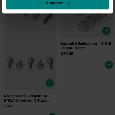
Anpassen
Satz mit 4 Radkappen - 13 Zoll
Felgen - Silber
€30,95
Radschraube - kegelrund -
M12x1,5 - set von 5 Stück
€9,95