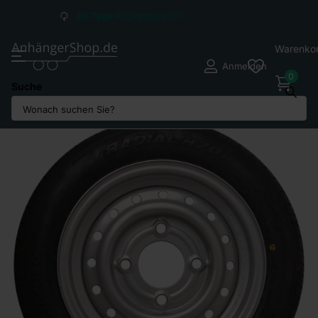
Versandkosten ab
2,95
€*
Warenko
Anmelden
0
Suche
Teilen Sie