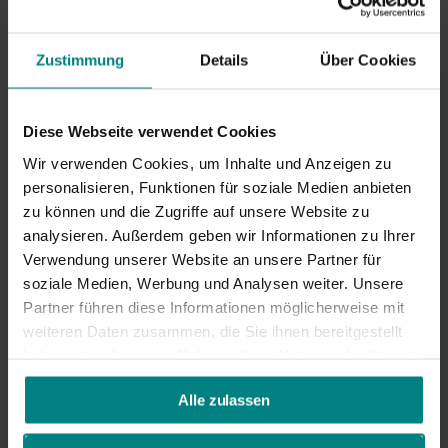
Auswuchten (
+€9,95
)
Zustimmung
Details
Über Cookies
Mehr als 25 auf Lager
Werktags vor 16:00 bestellt, heute versendet.
Diese Webseite verwendet Cookies
Zum Warenkorb
Wir verwenden Cookies, um Inhalte und Anzeigen zu
hinzufügen
personalisieren, Funktionen für soziale Medien anbieten
zu können und die Zugriffe auf unsere Website zu
Jetzt zum Checkout
analysieren. Außerdem geben wir Informationen zu Ihrer
Verwendung unserer Website an unsere Partner für
soziale Medien, Werbung und Analysen weiter. Unsere
Lieferung mit DHL:
1–2 Werktage
Partner führen diese Informationen möglicherweise mit
Versandkosten ab
2,95
€*
30 Tage
Rückgaberecht
weiteren Daten zusammen, die Sie ihnen bereitgestellt
haben oder die sie im Rahmen Ihrer Nutzung der Dienste
Vergiss diese Produkte nicht!
gesammelt haben.
Alle zulassen