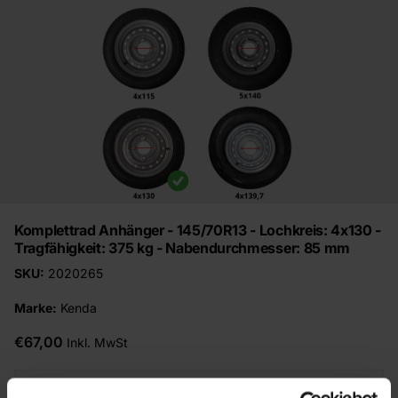
Komplettrad Anhänger - 145/70R13 - Lochkreis: 4x130 -
Tragfähigkeit: 375 kg - Nabendurchmesser: 85 mm
SKU:
2020265
Marke:
Kenda
€67,00
Inkl. MwSt
Auswuchten