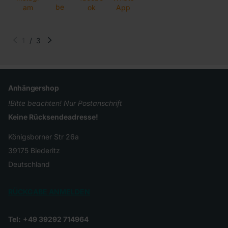
be
am
ok
App
1
/
3
Anhängershop
!Bitte beachten! Nur Postanschrift
Keine Rücksendeadresse!
Königsborner Str 26a
39175 Biederitz
Deutschland
RÜCKGABE ANMELDEN
Tel:
+49 39292 714964