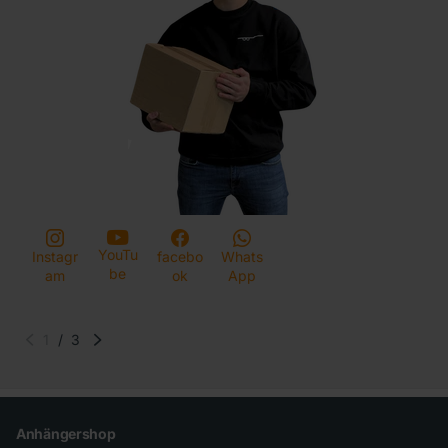
YouTu
Instagr
facebo
Whats
be
am
ok
App
1
/
3
Anhängershop