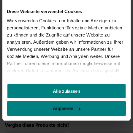
Diese Webseite verwendet Cookies
Wir verwenden Cookies, um Inhalte und Anzeigen zu
personalisieren, Funktionen für soziale Medien anbieten
Zum Warenkorb
zu können und die Zugriffe auf unsere Website zu
hinzufügen
analysieren. Außerdem geben wir Informationen zu Ihrer
Verwendung unserer Website an unsere Partner für
soziale Medien, Werbung und Analysen weiter. Unsere
Partner führen diese Informationen möglicherweise mit
weiteren Daten zusammen, die Sie ihnen bereitgestellt
haben oder die sie im Rahmen Ihrer Nutzung der Dienste
gesammelt haben.
Jetzt
Kaufen
, später zahlen mit
Klarna
Alle zulassen
Lieferung mit DHL:
1–2 Werktage
Versandkosten ab
2,95
€*
Anpassen
30 Tage
Rückgaberecht
Vergiss diese Produkte nicht!