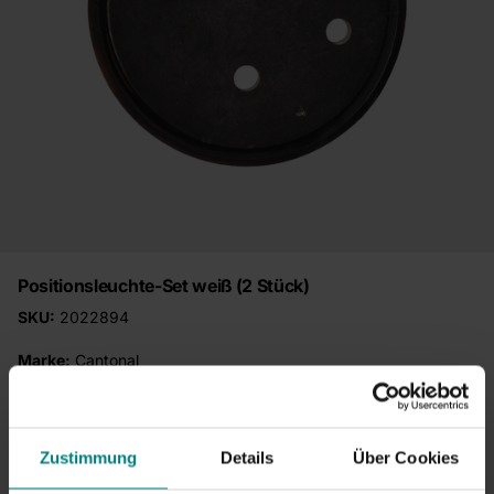
Positionsleuchte-Set weiß (2 Stück)
SKU:
2022894
Marke:
Cantonal
€9,95
Inkl. MwSt
18 auf Lager
Zustimmung
Details
Über Cookies
Jetzt bestellen – Versand am nächsten Werktag!