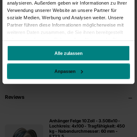
analysieren. Außerdem geben wir Informationen zu Ihrer
Wie groß ist der Lochkreis der Felge?
Verwendung unserer Website an unsere Partner für
soziale Medien, Werbung und Analysen weiter. Unsere
Partner führen diese Informationen möglicherweise mit
weiteren Daten zusammen, die Sie ihnen bereitgestellt
Produktbeschreibung
haben oder die sie im Rahmen Ihrer Nutzung der Dienste
gesammelt haben.
Eigenschaften
Alle zulassen
Zubehör
Anpassen
Reviews
Anhänger Felge 10 Zoll - 3.50Bx10 -
Lochkreis: 4x100 - Tragfähigkeit: 450
kg - Nabendurchmesser: 60 mm -
ET23,5