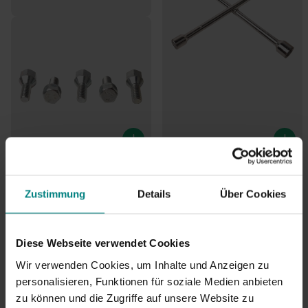
Radschraube - kegelrund -
Radkreuz 13/16" -17-19-22 mm
M12x1,5 - set von 5 Stück
€10,95
Zustimmung
Details
Über Cookies
€9,95
Diese Webseite verwendet Cookies
Wir verwenden Cookies, um Inhalte und Anzeigen zu
Häufig gestellte Fragen:
personalisieren, Funktionen für soziale Medien anbieten
Felge 3.50Bx10 (4x100) 450kg ET23,5
zu können und die Zugriffe auf unsere Website zu