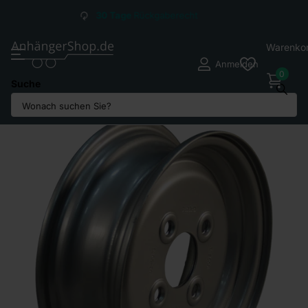
Versandkosten ab
2,95
€*
Warenko
Anmelden
0
Suche
Teilen Sie