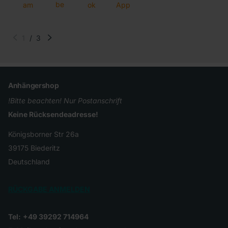
be
am
ok
App
1
/
3
Anhängershop
!Bitte beachten! Nur Postanschrift
Keine Rücksendeadresse!
Königsborner Str 26a
39175 Biederitz
Deutschland
RÜCKGABE ANMELDEN
Tel:
+49 39292 714964