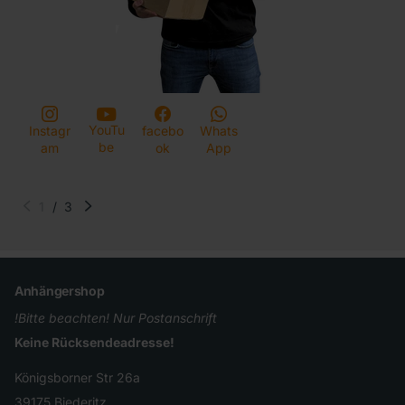
YouTu
Instagr
facebo
Whats
be
am
ok
App
1
/
3
Anhängershop
!Bitte beachten! Nur Postanschrift
Keine Rücksendeadresse!
Königsborner Str 26a
39175 Biederitz