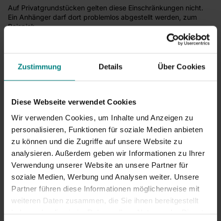
Auf Privatgrundstücken gelten diese Einschränkungen nicht.
Ein Anhänger darf dort problemlos abgestellt werden, zum
Beispiel:
auf der eigenen Einfahrt
im Garten
in der Garage
Zustimmung
Details
Über Cookies
Dennoch sollte auf eine gute Diebstahlsicherung geachtet
werden.
Diese Webseite verwendet Cookies
Diebstahlschutz mit einem Parkplatzbügel
Wir verwenden Cookies, um Inhalte und Anzeigen zu
personalisieren, Funktionen für soziale Medien anbieten
Steht der Anhänger regelmäßig auf dem gleichen Platz? Dann
ist ein Parkplatzbügel oder eine Parkplatzsperre eine sinnvolle
zu können und die Zugriffe auf unsere Website zu
Lösung.
analysieren. Außerdem geben wir Informationen zu Ihrer
Verwendung unserer Website an unsere Partner für
soziale Medien, Werbung und Analysen weiter. Unsere
Anhänger sicher abstellen
Partner führen diese Informationen möglicherweise mit
Schützen Sie Ihren Anhänger effektiv vor Diebstahl mit
weiteren Daten zusammen, die Sie ihnen bereitgestellt
stabilen Parkplatzsperren.
haben oder die sie im Rahmen Ihrer Nutzung der Dienste