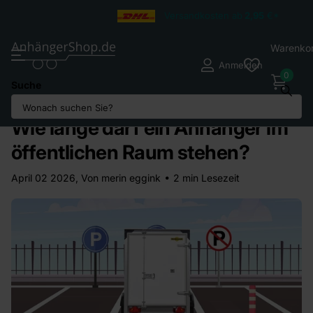
Versandkosten ab
2,95
€*
Warenko
Anmelden
0
Suche
Homepage
Blogs
Anhänger News und Tests
Wie lange darf ein Anhänger im öffentlichen Raum stehen?
Wie lange darf ein Anhänger im
öffentlichen Raum stehen?
April 02 2026
, Von merin eggink
2 min Lesezeit