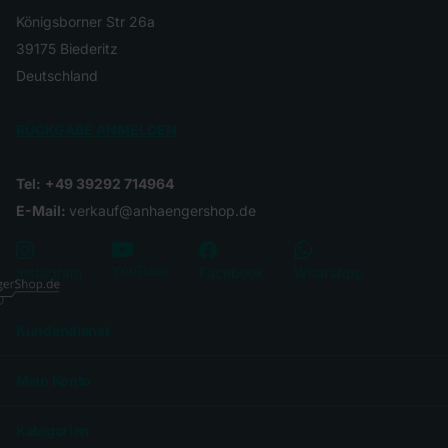
Königsborner Str 26a
39175 Biederitz
Deutschland
RÜCKGABE ANMELDEN
Tel:
+49 39292 714964
E-Mail:
verkauf@anhaengershop.de
YouTube
Instagram
Facebook
WhatsApp
Kundendienst
Mein Konto
Kategorien