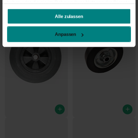
haben oder die sie im Rahmen Ihrer Nutzung der Dienste
gesammelt haben.
Alle zulassen
Anpassen
200x50 mm Ersatzrad für
200x50 mm Ersatzrad für
Stützrad mit Kunststofffelge
Stützrad mit Stahlfelge
€13,95
€7,30