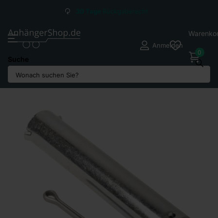
Versandkosten ab
2,95
€*
Warenko
Anmelden
0
Suche
Teilen Sie