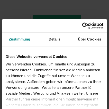
Zum Warenkorb
hinzufügen
Zustimmung
Details
Über Cookies
Diese Webseite verwendet Cookies
Wir verwenden Cookies, um Inhalte und Anzeigen zu
Jetzt
Kaufen
, später zahlen mit
Klarna
personalisieren, Funktionen für soziale Medien anbieten
zu können und die Zugriffe auf unsere Website zu
Lieferung mit DHL:
1–2 Werktage
analysieren. Außerdem geben wir Informationen zu Ihrer
Versandkosten ab
2,95
€*
Verwendung unserer Website an unsere Partner für
30 Tage
Rückgaberecht
soziale Medien, Werbung und Analysen weiter. Unsere
Vergiss diese Produkte nicht!
Partner führen diese Informationen möglicherweise mit
weiteren Daten zusammen, die Sie ihnen bereitgestellt