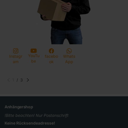
YouTu
Instagr
facebo
Whats
be
am
ok
App
1
/
3
Anhängershop
!Bitte beachten! Nur Postanschrift
Keine Rücksendeadresse!