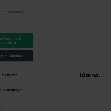
heute versendet.
m Warenkorb
hinzufügen
t zum Checkout
n mit
Klarna
1–2 Werktage
!