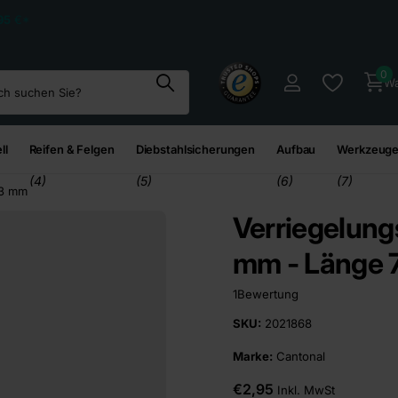
95
€*
0
Wa
ll
Reifen & Felgen
Diebstahlsicherungen
Aufbau
Werkzeuge
(4)
(5)
(6)
(7)
73 mm
Verriegelungs
mm - Länge
1
Bewertung
SKU:
2021868
Marke:
Cantonal
€2,95
Inkl. MwSt