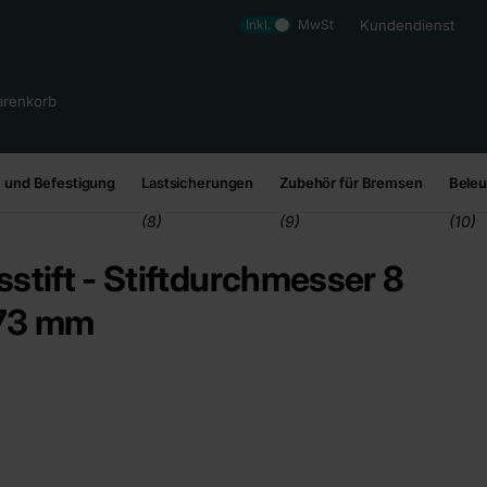
Inkl.
MwSt
Kundendienst
renkorb
 und Befestigung
Lastsicherungen
Zubehör für Bremsen
Bele
(8)
(9)
(10)
stift - Stiftdurchmesser 8
 73 mm