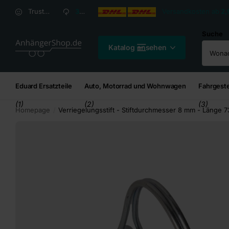
Versandkosten ab
2,95
€*
Versandkosten ab
2,
Trusted Shops Kundenbewertung: 4,8/5
30 Tage
Rückgaberecht
Suche
Katalog ansehen
Eduard Ersatzteile
Auto, Motorrad und Wohnwagen
Fahrgeste
(1)
(2)
(3)
Homepage
Verriegelungsstift - Stiftdurchmesser 8 mm - Länge 