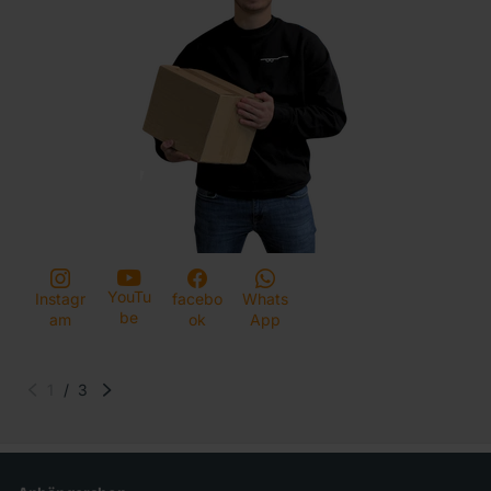
YouTu
Instagr
facebo
Whats
be
am
ok
App
1
/
3