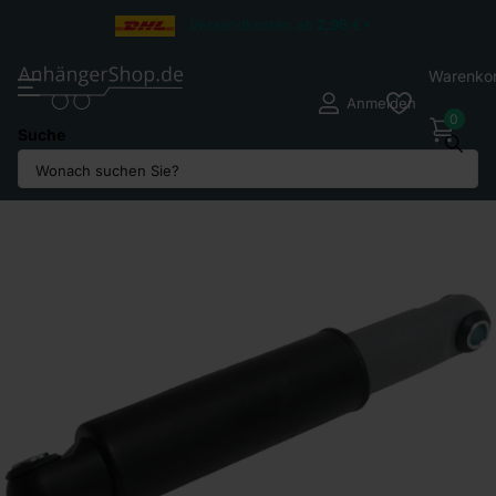
Versandkosten ab
2,95
€*
Warenko
Anmelden
0
Suche
Teilen Sie
Eduard