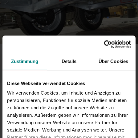
Zustimmung
Details
Über Cookies
Diese Webseite verwendet Cookies
Original KNOTT Stoßdämpfer / Stoßdämpfer (Nr.
Wir verwenden Cookies, um Inhalte und Anzeigen zu
990020) Kunststoff
personalisieren, Funktionen für soziale Medien anbieten
3
Bewertungen
zu können und die Zugriffe auf unsere Website zu
analysieren. Außerdem geben wir Informationen zu Ihrer
SKU:
2014002
Verwendung unserer Website an unsere Partner für
Marke:
Knott
soziale Medien, Werbung und Analysen weiter. Unsere
Partner führen diese Informationen möglicherweise mit