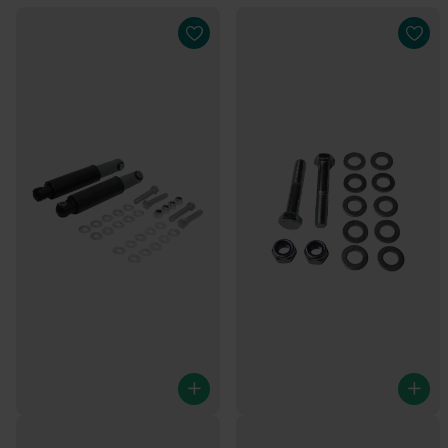
Knott Stoßdämpfer-Set (Nr.
Montagesatz für Stoßdämpfer