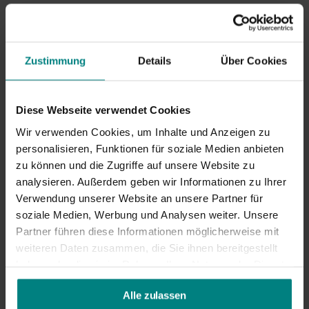
Zum Warenkorb
hinzufügen
Zustimmung
Details
Über Cookies
Jetzt zum Checkout
Diese Webseite verwendet Cookies
Jetzt
Kaufen
, später zahlen mit
Klarna
Wir verwenden Cookies, um Inhalte und Anzeigen zu
personalisieren, Funktionen für soziale Medien anbieten
Lieferung mit DHL:
1–2 Werktage
zu können und die Zugriffe auf unsere Website zu
Versandkosten ab
2,95
€*
analysieren. Außerdem geben wir Informationen zu Ihrer
30 Tage
Rückgaberecht
Verwendung unserer Website an unsere Partner für
Vergiss diese Produkte nicht!
soziale Medien, Werbung und Analysen weiter. Unsere
Partner führen diese Informationen möglicherweise mit
weiteren Daten zusammen, die Sie ihnen bereitgestellt
haben oder die sie im Rahmen Ihrer Nutzung der Dienste
gesammelt haben.
Alle zulassen