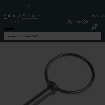
Versandkosten ab
2,95
€*
Warenko
Anmelden
0
Suche
Teilen Sie