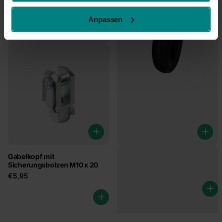
Anpassen
Gabelkopf mit
Schlauchlos 145R13 - 425kg
Sicherungsbolzen M10 x 20
€42,95
€5,95