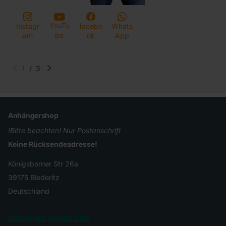
YouTu
Instagr
facebo
Whats
be
am
ok
App
1
/
3
Anhängershop
!Bitte beachten! Nur Postanschrift
Keine Rücksendeadresse!
Königsborner Str 26a
39175 Biederitz
Deutschland
RÜCKGABE ANMELDEN