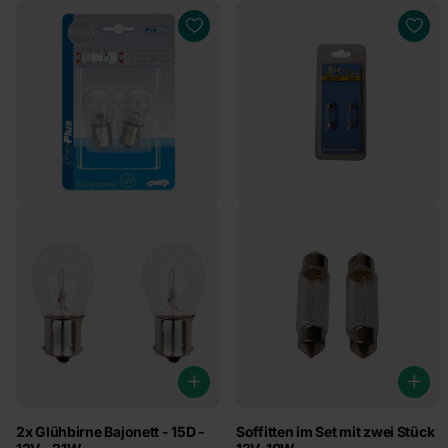
2x Glühbirne Bajonett - 15D -
Soffitten im Set mit zwei Stück