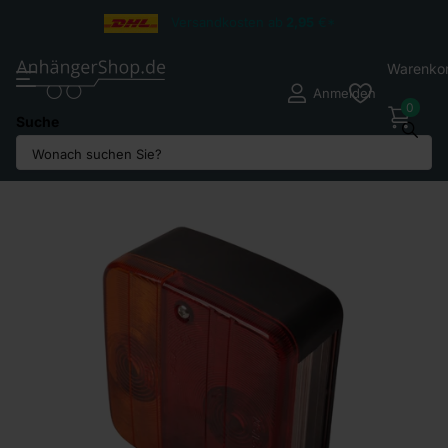
Versandkosten ab
2,95
€*
Warenko
Anmelden
0
Suche
Teilen Sie