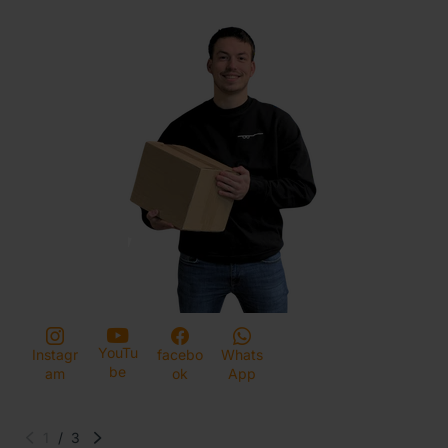
YouTu
Instagr
facebo
Whats
be
am
ok
App
1
/
3