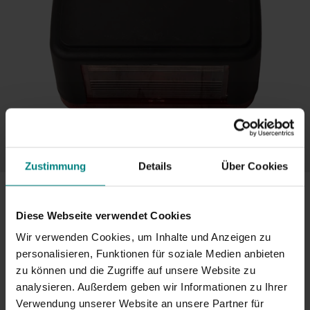
Zustimmung
Details
Über Cookies
Anhänger Rückleuchte - Cantonal - links/rechts -
Tüllenanschluss - 105x95x50 mm
Diese Webseite verwendet Cookies
SKU:
2024473
Wir verwenden Cookies, um Inhalte und Anzeigen zu
personalisieren, Funktionen für soziale Medien anbieten
Marke:
Cantonal
zu können und die Zugriffe auf unsere Website zu
€4,95
Inkl. MwSt
analysieren. Außerdem geben wir Informationen zu Ihrer
Verwendung unserer Website an unsere Partner für
Mehr als 25 auf Lager