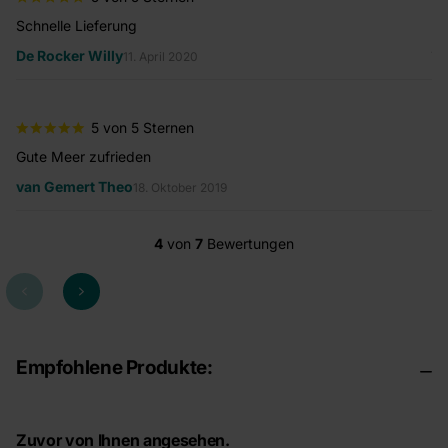
Er
Schnelle Lieferung
Au
je
De Rocker Willy
11. April 2020
We
Ma
5 von 5 Sternen
Gute Meer zufrieden
van Gemert Theo
18. Oktober 2019
4
von
7
Bewertungen
Empfohlene Produkte:
Zuvor von Ihnen angesehen.