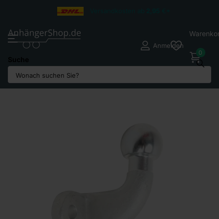
Versandkosten ab
2,95
€*
Warenko
Anmelden
0
Suche
Teilen Sie