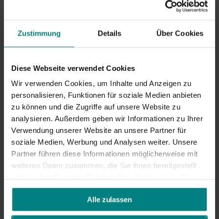
Mehr als 25 auf Lager
Jetzt bestellen – Versand am nächsten Werktag!
Zustimmung
Details
Über Cookies
Diese Webseite verwendet Cookies
Wir verwenden Cookies, um Inhalte und Anzeigen zu
Zum Warenkorb
hinzufügen
personalisieren, Funktionen für soziale Medien anbieten
zu können und die Zugriffe auf unsere Website zu
analysieren. Außerdem geben wir Informationen zu Ihrer
Verwendung unserer Website an unsere Partner für
soziale Medien, Werbung und Analysen weiter. Unsere
Partner führen diese Informationen möglicherweise mit
weiteren Daten zusammen, die Sie ihnen bereitgestellt
Jetzt
Kaufen
, später zahlen mit
Klarna
haben oder die sie im Rahmen Ihrer Nutzung der Dienste
gesammelt haben.
Alle zulassen
Lieferung mit DHL:
1–2 Werktage
Versandkosten ab
2,95
€*