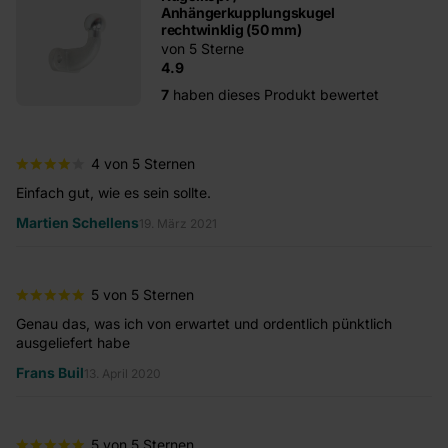
Anhängerkupplungskugel
rechtwinklig (50 mm)
von 5 Sterne
4.9
7
haben dieses Produkt bewertet
4 von 5 Sternen
Einfach gut, wie es sein sollte.
Ex
Martien Schellens
Re
19. März 2021
5 von 5 Sternen
Genau das, was ich von erwartet und ordentlich pünktlich
To
ausgeliefert habe
wi
Frans Buil
13. April 2020
5 von 5 Sternen