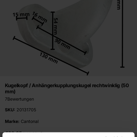
Kugelkopf / Anhängerkupplungskugel rechtwinklig (50
mm)
7
Bewertungen
SKU:
20131705
Marke:
Cantonal
€23,95
Inkl. MwSt