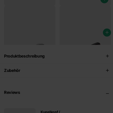
Anhängerkupplungskugel mit
AL-KO AK270 - rund 50 mm -
Mutter 50 mm
2700 kg
€12,95
€70,00
Produktbeschreibung
Zubehör
Reviews
Kugelkopf /