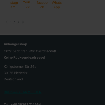
YouTu
Instagr
facebo
Whats
be
am
ok
App
1
/
3
Anhängershop
!Bitte beachten! Nur Postanschrift
Keine Rücksendeadresse!
Königsborner Str 26a
39175 Biederitz
Deutschland
RÜCKGABE ANMELDEN
Tel:
+49 39292 714964