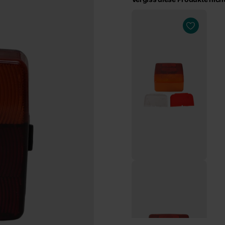
Jokon 3-Funktionen -
loses Glas -
links/rechts
€15,35