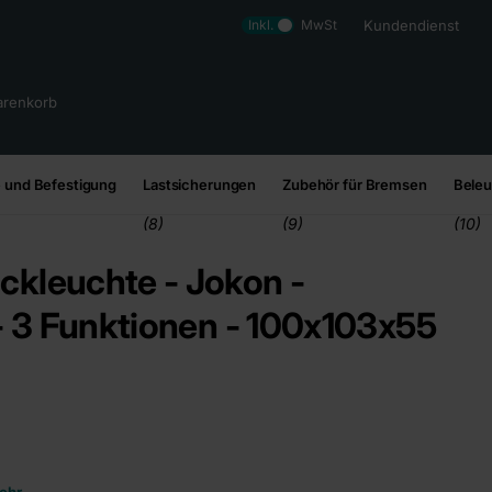
Inkl.
MwSt
Kundendienst
renkorb
 und Befestigung
Lastsicherungen
Zubehör für Bremsen
Bele
(8)
(9)
(10)
kleuchte - Jokon -
 - 3 Funktionen - 100x103x55
ehr