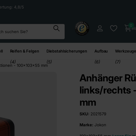
rtung: 4,8/5
0
Wa
ll
Reifen & Felgen
Diebstahlsicherungen
Aufbau
Werkzeuge
(4)
(5)
(6)
(7)
nktionen - 100x103x55 mm
Anhänger Rüc
links/rechts
mm
SKU:
2021579
Marke:
Jokon
100x103x55 mm
Lesen Sie m