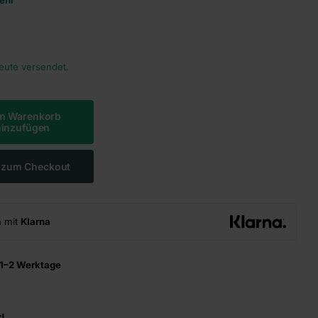
heute versendet.
m Warenkorb
hinzufügen
t zum Checkout
n mit
Klarna
1–2 Werktage
!