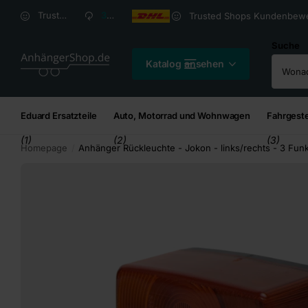
Versandkosten ab
2,95
€*
Trusted Shops Kundenbewertung: 4,8/5
30 Tage
Rückgaberecht
Trusted Shops Kundenbewe
Suche
Katalog ansehen
Eduard Ersatzteile
Auto, Motorrad und Wohnwagen
Fahrgeste
(1)
(2)
(3)
Homepage
Anhänger Rückleuchte - Jokon - links/rechts - 3 Fu