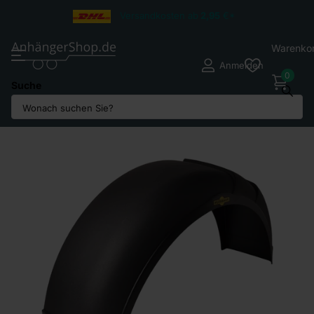
Versandkosten ab
2,95
€*
Warenko
Anmelden
0
Suche
Teilen Sie