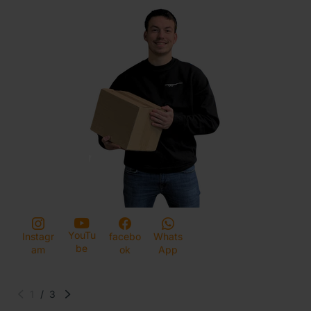
YouTu
Instagr
facebo
Whats
be
am
ok
App
1
/
3