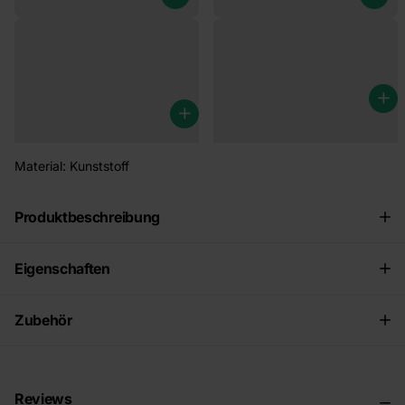
Set Befestigungsmaterial für
Kotflügelhalter (150 x 40 mm)
Kotflügel
€5,95
€4,95
Material: Kunststoff
Produktbeschreibung
Eigenschaften
Zubehör
Reviews