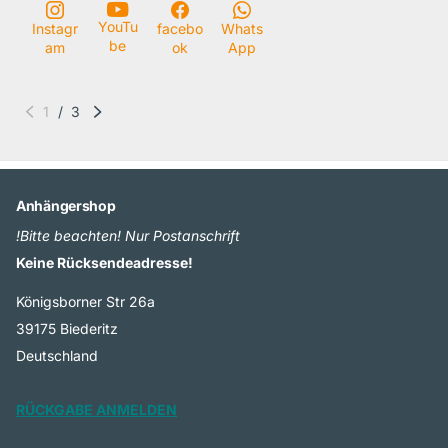
YouTu
Instagr
facebo
Whats
be
am
ok
App
1
/
3
Anhängershop
!Bitte beachten! Nur Postanschrift
Keine Rücksendeadresse!
Königsborner Str 26a
39175 Biederitz
Deutschland
RÜCKGABE ANMELDEN