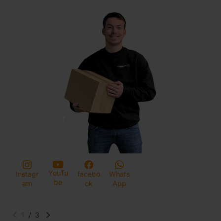
YouTu
Instagr
facebo
Whats
be
am
ok
App
1
/
3