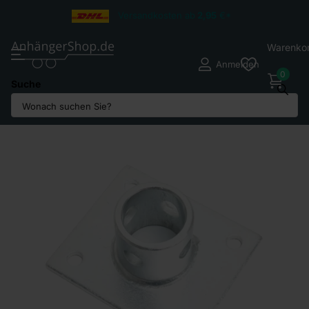
Versandkosten ab
2,95
€*
Warenko
Anmelden
0
Suche
Teilen Sie