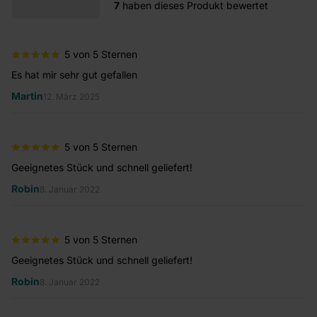
7
haben dieses Produkt bewertet
5 von 5 Sternen
Es hat mir sehr gut gefallen
Ei
zu
Martin
12. März 2025
H
5 von 5 Sternen
Geeignetes Stück und schnell geliefert!
Pe
Robin
8. Januar 2022
Op
5 von 5 Sternen
Geeignetes Stück und schnell geliefert!
Da
Robin
8. Januar 2022
sc
J