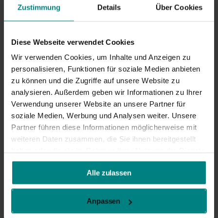
16 auf Lager
Zustimmung
Details
Über Cookies
Werktags vor 16:00 bestellt, heute versendet.
Diese Webseite verwendet Cookies
Wir verwenden Cookies, um Inhalte und Anzeigen zu
personalisieren, Funktionen für soziale Medien anbieten
Zum Warenkorb
zu können und die Zugriffe auf unsere Website zu
hinzufügen
analysieren. Außerdem geben wir Informationen zu Ihrer
Verwendung unserer Website an unsere Partner für
Jetzt zum Checkout
soziale Medien, Werbung und Analysen weiter. Unsere
Partner führen diese Informationen möglicherweise mit
weiteren Daten zusammen, die Sie ihnen bereitgestellt
Jetzt
Kaufen
, später zahlen mit
Klarna
haben oder die sie im Rahmen Ihrer Nutzung der Dienste
gesammelt haben.
Alle zulassen
Lieferung mit DHL:
1–2 Werktage
Versandkosten ab
2,95
€*
30 Tage
Rückgaberecht
Anpassen
Vergiss diese Produkte nicht!