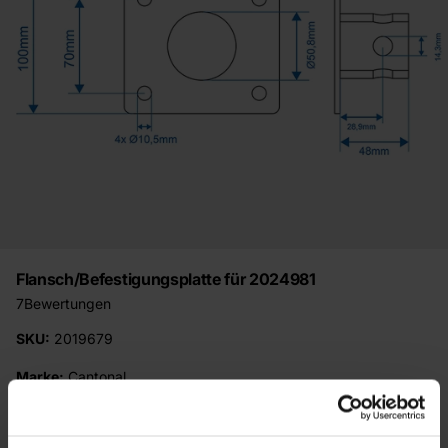
Flansch/Befestigungsplatte für 2024981
7
Bewertungen
SKU:
2019679
Marke:
Cantonal
€13,95
Inkl. MwSt