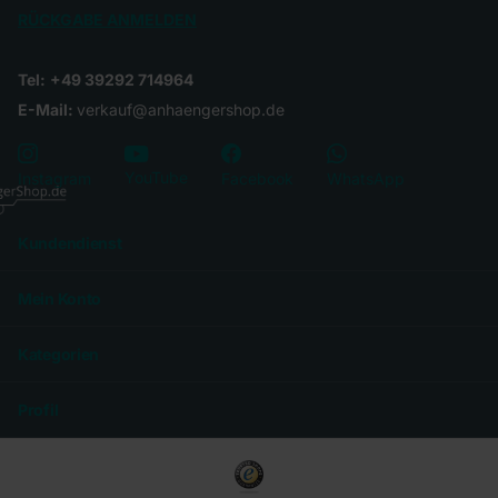
RÜCKGABE ANMELDEN
Tel:
+49 39292 714964
E-Mail:
verkauf@anhaengershop.de
YouTube
Instagram
Facebook
WhatsApp
Kundendienst
Mein Konto
Kategorien
Profil