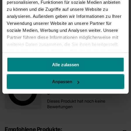
personalisieren, Funktionen für soziale Medien anbieten
zu können und die Zugriffe auf unsere Website zu
Produktbeschreibung
analysieren. Außerdem geben wir Informationen zu Ihrer
Verwendung unserer Website an unsere Partner für
Zubehör
soziale Medien, Werbung und Analysen weiter. Unsere
Partner führen diese Informationen möglicherweise mit
weiteren Daten zusammen, die Sie ihnen bereitgestellt
haben oder die sie im Rahmen Ihrer Nutzung der Dienste
Reviews
gesammelt haben.
Alle zulassen
BPW Dichtring 39,8/67,8x8 mm -
Anpassen
BPW Nummer: 02.5681.93.00
von 5 Sterne
0
Dieses Produkt hat noch keine
Bewertungen
Empfohlene Produkte: