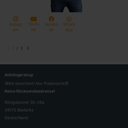
YouTu
Instagr
facebo
Whats
be
am
ok
App
1
/
3
Anhängershop
!Bitte beachten! Nur Postanschrift
Keine Rücksendeadresse!
Königsborner Str 26a
39175 Biederitz
Deutschland