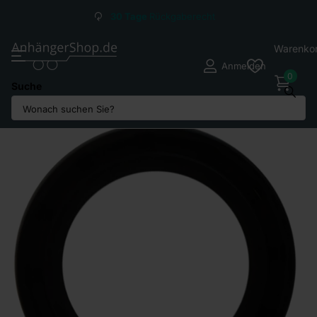
Versandkosten ab
2,95
€*
Warenko
Anmelden
0
Suche
Teilen Sie