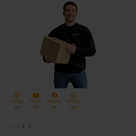
YouTu
Instagr
facebo
Whats
be
am
ok
App
1
/
3