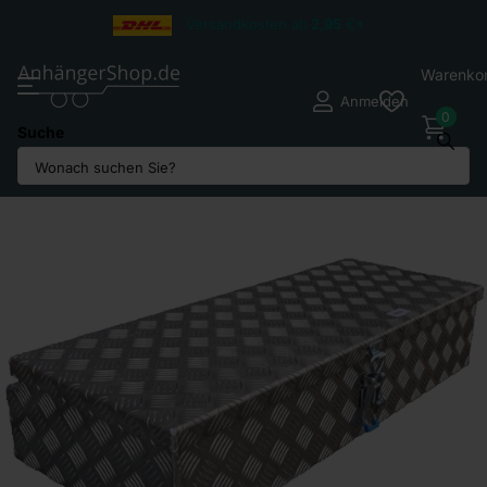
Versandkosten ab
2,95
€*
Warenko
Anmelden
0
Suche
Teilen Sie