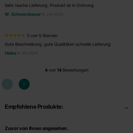
Sehr rasche Lieferung. Produkt ist in Ordnung
To
W. Schwarzbauer
To
15. Juni 2024
5 von 5 Sternen
Gute Beschreibung ,gute Qualitäten schnelle Lieferung
Pa
Heiko
st
14. Mai 2024
4
von
14
Bewertungen
Empfohlene Produkte:
Zuvor von Ihnen angesehen.