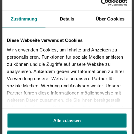
Mehr als 25 auf Lager
Werktags vor 16:00 bestellt, heute versendet.
Zustimmung
Details
Über Cookies
Zum Warenkorb
Diese Webseite verwendet Cookies
hinzufügen
Wir verwenden Cookies, um Inhalte und Anzeigen zu
Jetzt zum Checkout
personalisieren, Funktionen für soziale Medien anbieten
zu können und die Zugriffe auf unsere Website zu
analysieren. Außerdem geben wir Informationen zu Ihrer
Verwendung unserer Website an unsere Partner für
Jetzt
Kaufen
, später zahlen mit
Klarna
soziale Medien, Werbung und Analysen weiter. Unsere
Partner führen diese Informationen möglicherweise mit
Lieferung mit DHL:
1–2 Werktage
weiteren Daten zusammen, die Sie ihnen bereitgestellt
Versandkosten ab
2,95
€*
haben oder die sie im Rahmen Ihrer Nutzung der Dienste
30 Tage
Rückgaberecht
gesammelt haben.
Vergiss diese Produkte nicht!
Alle zulassen