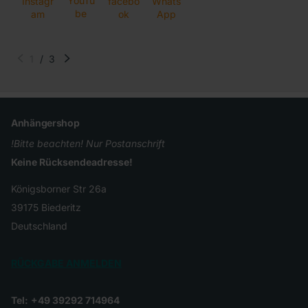
YouTu
Instagr
facebo
Whats
be
am
ok
App
1
/
3
Anhängershop
!Bitte beachten! Nur Postanschrift
Keine Rücksendeadresse!
Königsborner Str 26a
39175 Biederitz
Deutschland
RÜCKGABE ANMELDEN
Tel:
+49 39292 714964