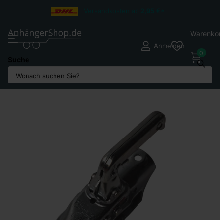
Versandkosten ab
2,95
€*
Warenko
Anmelden
0
Suche
Teilen Sie