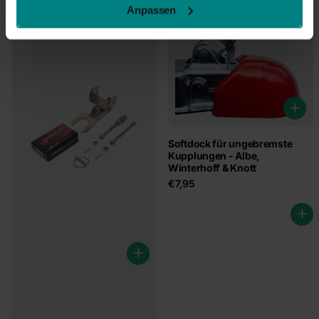
Anpassen
Softdock für ungebremste
Kupplungen - Albe,
Winterhoff & Knott
€7,95
Premium Typ C Fixed Lock
€127,95