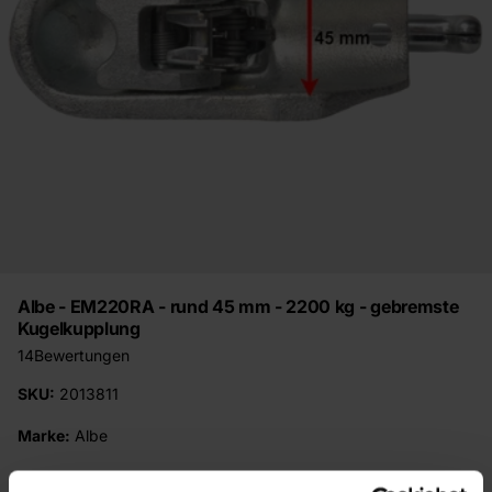
Albe - EM220RA - rund 45 mm - 2200 kg - gebremste
Kugelkupplung
14
Bewertungen
SKU:
2013811
Marke:
Albe
€45,00
Inkl. MwSt