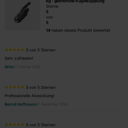
kg - gebremste Kugelkupplung
Sterne
5
von
5
14
haben dieses Produkt bewertet
5 von 5 Sternen
Sehr zufrieden!
To
Wim
M
17. Februar 2025
5 von 5 Sternen
Professionelle Abwicklung!
Se
Bernd Hoffmann
H
11. Dezember 2024
5 von 5 Sternen