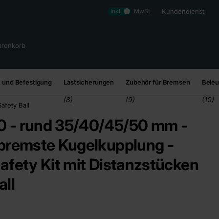
Inkl.
MwSt
Kundendienst
renkorb
 und Befestigung
Lastsicherungen
Zubehör für Bremsen
Bele
(8)
(9)
(10)
afety Ball
 - rund 35/40/45/50 mm -
bremste Kugelkupplung -
afety Kit mit Distanzstücken
all