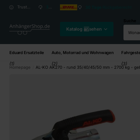
Versandkosten ab
2,95
€*
Versandkosten ab
2,
Trusted Shops Kundenbewertung: 4,8/5
30 Tage
Rückgaberecht
Suche
Katalog ansehen
Eduard Ersatzteile
Auto, Motorrad und Wohnwagen
Fahrgeste
(1)
(2)
(3)
Homepage
AL-KO AK270 - rund 35/40/45/50 mm - 2700 kg - gebr