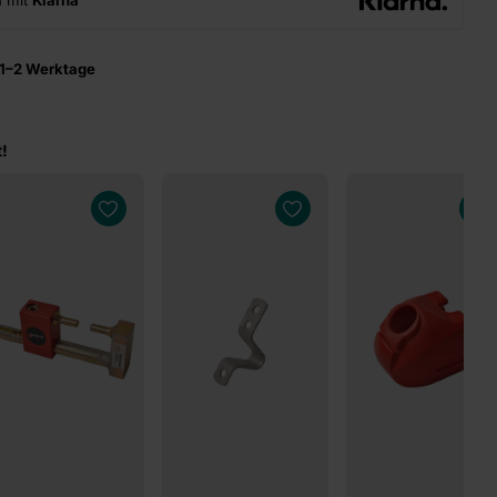
n mit
Klarna
1–2 Werktage
!