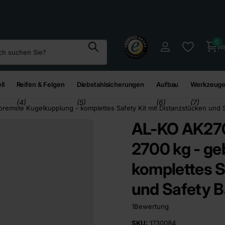
95
€*
0
Wa
ll
Reifen & Felgen
Diebstahlsicherungen
Aufbau
Werkzeuge
(4)
(5)
(6)
(7)
emste Kugelkupplung - komplettes Safety Kit mit Distanzstücken und S
AL-KO AK270
2700 kg - ge
komplettes S
und Safety B
1
Bewertung
SKU:
1730084