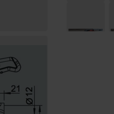
Premium Typ B Fixed
Pr
Lock
An
€127,95
€7