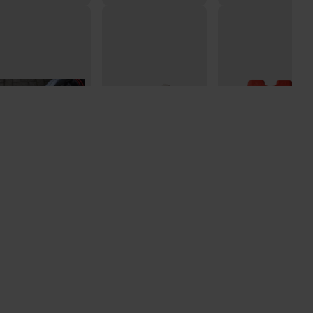
emium Condor
Stützbock Deichsel 3
Softdock AL-KO
hänger schloss
Befestigungslöcher
gebremste
Kugelkupplung
9,95
€6,95
€11,25