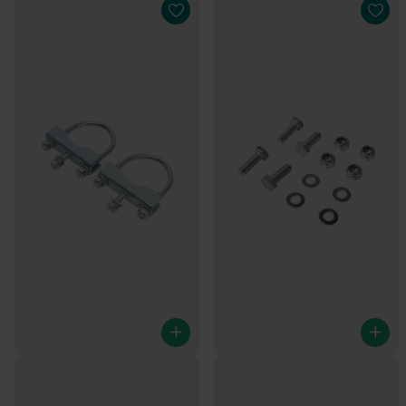
Deichselklemmen - runde
Befestigungsmaterial für
Deichsel von 60/70 mm
Stützrad/Handwinde SET