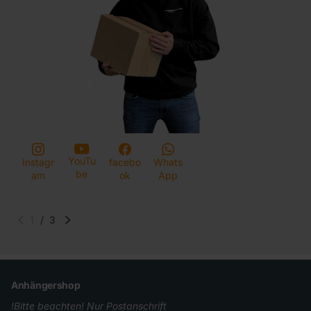
YouTu
Instagr
facebo
Whats
be
am
ok
App
1
/
3
Anhängershop
!Bitte beachten! Nur Postanschrift