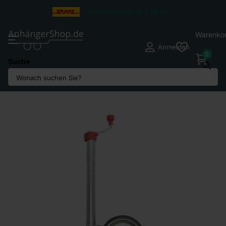
Versandkosten ab
2,95
€*
Warenko
Anmelden
0
Suche
Teilen Sie
Nicht vorrätig