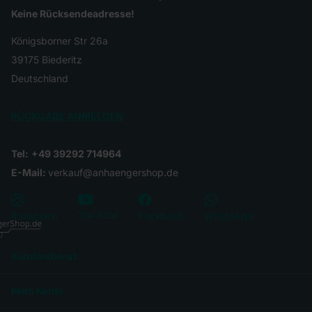
Keine Rücksendeadresse!
Königsborner Str 26a
39175 Biederitz
Deutschland
RÜCKGABE ANMELDEN
Tel:
+49 39292 714964
E-Mail:
verkauf@anhaengershop.de
YouTube
Instagram
Facebook
WhatsApp
Kundendienst
Mein Konto