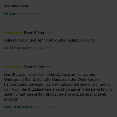
War alles okay.
W. Otto
8. Oktober 2025
Sc
Ra
5 von 5 Sternen
Gutes Produkt und sehr vorbildliche Kaufabwicklung!
Ralf Eberhardt
7. Oktober 2025
Pr
sc
K-
5 von 5 Sternen
Das Stützrad ist wirklich optimal. Auch auf schwerem
Untergrund (Sand, Schotter) lässt sich der Wohnwagen
hervorragend bewegen. Es stellt tatsächlich eine Erleichterung
dar. Auch die Stützlastwaage zeigt genau an - die Berechnung
sieht nur auf den ersten Blick schwierig aus, ist aber schnell
erledigt.
Harald Brockert
17. August 2025