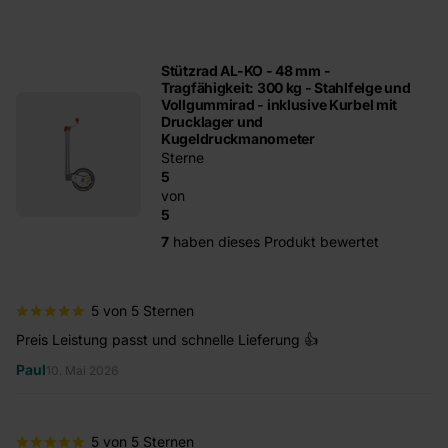
Stützrad AL-KO - 48 mm -
Tragfähigkeit: 300 kg - Stahlfelge und
Vollgummirad - inklusive Kurbel mit
Drucklager und
Kugeldruckmanometer
Sterne
5
von
5
7
haben dieses Produkt bewertet
5 von 5 Sternen
Preis Leistung passt und schnelle Lieferung 👍
Ma
Fä
Paul
10. Mai 2026
sc
h
5 von 5 Sternen