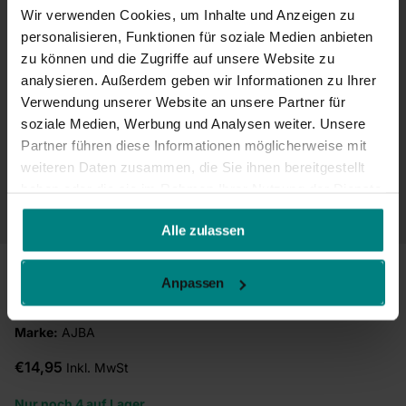
Wir verwenden Cookies, um Inhalte und Anzeigen zu
personalisieren, Funktionen für soziale Medien anbieten
zu können und die Zugriffe auf unsere Website zu
analysieren. Außerdem geben wir Informationen zu Ihrer
Verwendung unserer Website an unsere Partner für
soziale Medien, Werbung und Analysen weiter. Unsere
Partner führen diese Informationen möglicherweise mit
weiteren Daten zusammen, die Sie ihnen bereitgestellt
haben oder die sie im Rahmen Ihrer Nutzung der Dienste
gesammelt haben.
Alle zulassen
AJBA RL.93.130 Ersatzglas - rechts
Anpassen
SKU:
2024204
Marke:
AJBA
€14,95
Inkl. MwSt
Nur noch 4 auf Lager