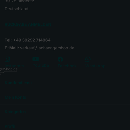
39175 Biederitz
Deutschland
RÜCKGABE ANMELDEN
Tel:
+49 39292 714964
E-Mail:
verkauf@anhaengershop.de
YouTube
Instagram
Facebook
WhatsApp
Kundendienst
Mein Konto
Kategorien
Profil