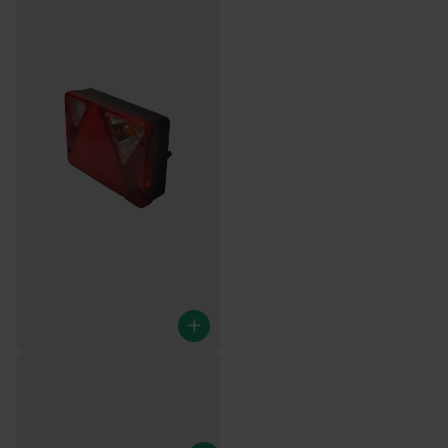
AJBA RL.93.130 - rechts - 5-
poliger Bajonettanschluss
€29,95