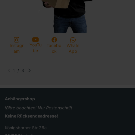
YouTu
Instagr
facebo
Whats
be
am
ok
App
1
/
3
Anhängershop
!Bitte beachten! Nur Postanschrift
Keine Rücksendeadresse!
Königsborner Str 26a