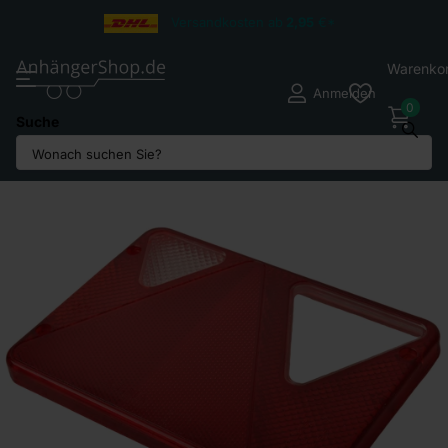
Versandkosten ab
2,95
€*
Warenko
Anmelden
0
Suche
Teilen Sie