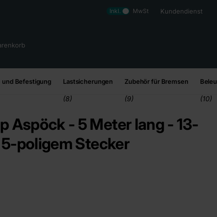
Inkl.
MwSt
Kundendienst
renkorb
 und Befestigung
Lastsicherungen
Zubehör für Bremsen
Bele
(8)
(9)
(10)
p Aspöck - 5 Meter lang - 13-
x 5-poligem Stecker