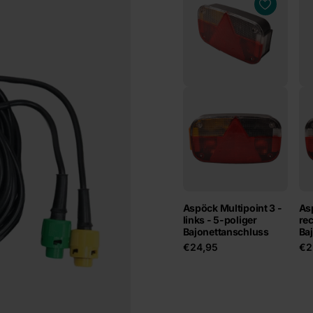
Aspöck Multipoint 3 -
Asp
links - 5-poliger
rec
Bajonettanschluss
Ba
€24,95
€2