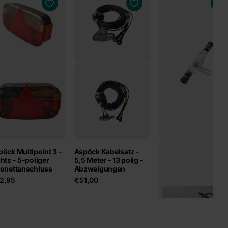
öck Multipoint 3 -
Aspöck Kabelsatz -
Kabelfeder/Kabelsc
hts - 5-poliger
5,5 Meter - 13 polig -
tz
jonettanschluss
Abzweigungen
€9,95
2,95
€51,00