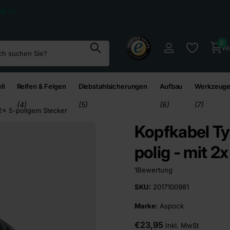
95
€*
0
Wa
ll
Reifen & Felgen
Diebstahlsicherungen
Aufbau
Werkzeuge
(4)
(5)
(6)
(7)
 2x 5-poligem Stecker
Kopfkabel Ty
polig - mit 2
1
Bewertung
SKU:
2017100981
Marke:
Aspock
€23,95
Inkl. MwSt