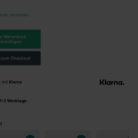
heute versendet.
m Warenkorb
hinzufügen
t zum Checkout
n mit
Klarna
1–2 Werktage
!