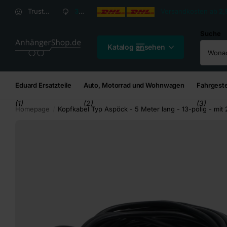
Versandkosten ab
2,95
€*
Versandkosten ab
2,
Trusted Shops Kundenbewertung: 4,8/5
30 Tage
Rückgaberecht
Suche
Katalog ansehen
Eduard Ersatzteile
Auto, Motorrad und Wohnwagen
Fahrgeste
(1)
(2)
(3)
Homepage
Kopfkabel Typ Aspöck - 5 Meter lang - 13-polig - mit