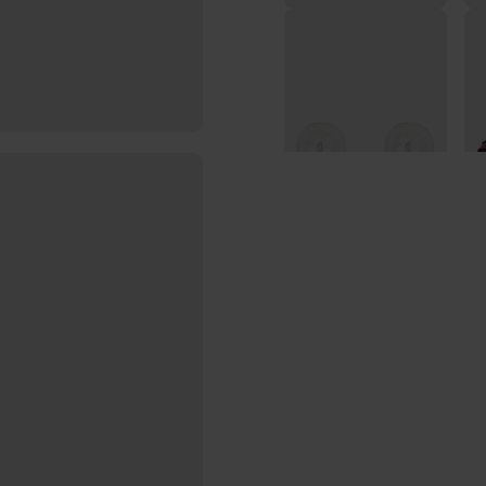
2x Glühbirne Bajonett
Hel
- 15D - 12V - 21W
lin
Fl
€1,99
s
€5