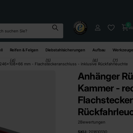
95
€*
0
Wa
ll
Reifen & Felgen
Diebstahlsicherungen
Aufbau
Werkzeuge
(4)
(5)
(6)
(7)
 246x108x66 mm - Flachsteckeranschluss - inklusive Rückfahrleuchte
Anhänger Rüc
Kammer - re
Flachstecker
Rückfahrleu
2
Bewertungen
SKU:
201610130