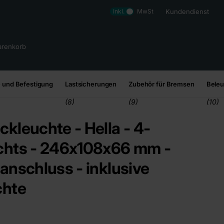
Inkl.
MwSt
Kundendienst
renkorb
 und Befestigung
Lastsicherungen
Zubehör für Bremsen
Bele
(8)
(9)
(10)
kleuchte - Hella - 4-
chts - 246x108x66 mm -
anschluss - inklusive
chte