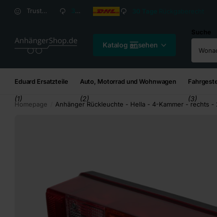
Versandkosten ab
2,95
€*
Versandkosten ab
2,
Trusted Shops Kundenbewertung: 4,8/5
30 Tage
Rückgaberecht
Suche
Katalog ansehen
Eduard Ersatzteile
Auto, Motorrad und Wohnwagen
Fahrgeste
(1)
(2)
(3)
Homepage
Anhänger Rückleuchte - Hella - 4-Kammer - rechts -