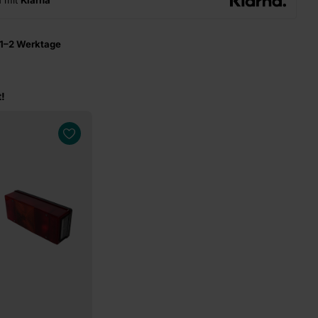
n mit
Klarna
1–2 Werktage
!