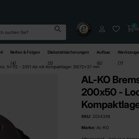
95
€*
0
Wa
ll
Reifen & Felgen
Diebstahlsicherungen
Aufbau
Werkzeuge
(4)
(5)
(6)
(7)
is: 5x112 - 2051 Ab mit Kompaktlager 39/72x37 mm
AL-KO Brems
200x50 - Loc
Kompaktlag
SKU:
2024338
Marke:
AL-KO
Aftermarket - inklusive Kompa