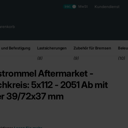
Inkl.
MwSt
Kundendienst
renkorb
 und Befestigung
Lastsicherungen
Zubehör für Bremsen
Bele
(8)
(9)
(10)
trommel Aftermarket -
hkreis: 5x112 - 2051 Ab mit
er 39/72x37 mm
ktlager
Lesen Sie mehr