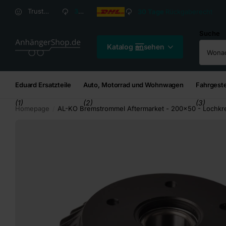
Versandkosten ab
2,95
€*
Versandkosten ab
2,
Trusted Shops Kundenbewertung: 4,8/5
30 Tage
Rückgaberecht
Suche
Katalog ansehen
Eduard Ersatzteile
Auto, Motorrad und Wohnwagen
Fahrgeste
(1)
(2)
(3)
Homepage
AL-KO Bremstrommel Aftermarket - 200x50 - Lochkre