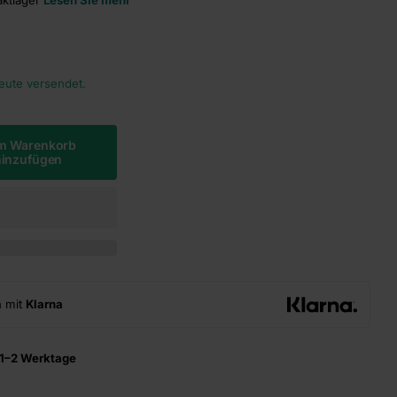
heute versendet.
m Warenkorb
hinzufügen
n mit
Klarna
1–2 Werktage