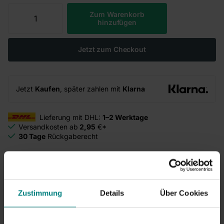
Zum Warenkorb
hinzufügen
Jetzt zum Checkout
Jetzt
Kaufen
, später zahlen mit
Klarna
Lieferung mit DHL:
1–2 Werktage
Versandkosten ab
2,95
€*
30 Tage
Rückgaberecht
Vergiss diese Produkte nicht!
Zustimmung
Details
Über Cookies