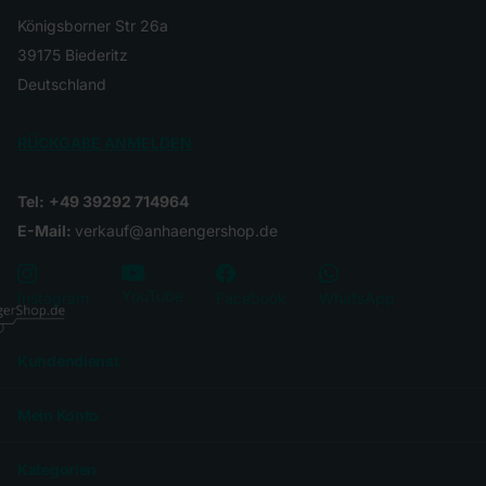
Königsborner Str 26a
39175 Biederitz
Deutschland
RÜCKGABE ANMELDEN
Tel:
+49 39292 714964
E-Mail:
verkauf@anhaengershop.de
YouTube
Instagram
Facebook
WhatsApp
Kundendienst
Mein Konto
Kategorien