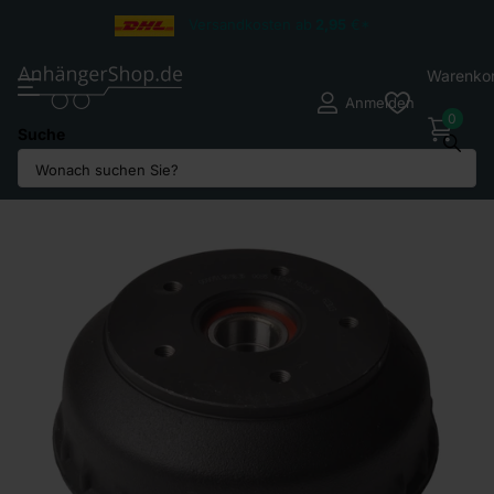
Versandkosten ab
2,95
€*
Warenko
Anmelden
0
Suche
Teilen Sie