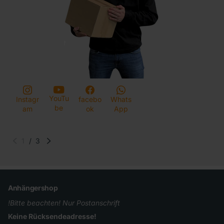
YouTu
Instagr
facebo
Whats
be
am
ok
App
1
/
3
Anhängershop
!Bitte beachten! Nur Postanschrift
Keine Rücksendeadresse!